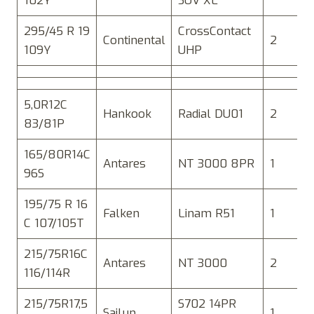
102Y
SUV XL
295/45 R 19
CrossContact
Continental
2
109Y
UHP
5,0R12C
Hankook
Radial DU01
2
83/81P
165/80R14C
Antares
NT 3000 8PR
1
96S
195/75 R 16
Falken
Linam R51
1
C 107/105T
215/75R16C
Antares
NT 3000
2
116/114R
215/75R17,5
S702 14PR
Sailun
1