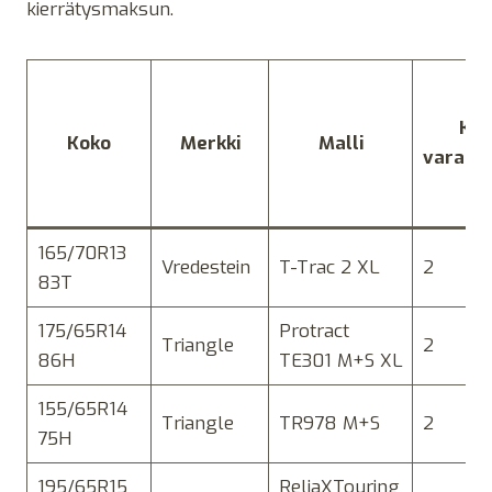
kierrätysmaksun.
Kpl
Koko
Merkki
Malli
varast
165/70R13
Vredestein
T-Trac 2 XL
2
83T
175/65R14
Protract
Triangle
2
86H
TE301 M+S XL
155/65R14
Triangle
TR978 M+S
2
75H
195/65R15
ReliaXTouring