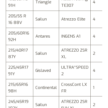
Triangle
4
91H
TE307
205/55 R
Sailun
Atrezzo Elite
4
16 88V
205/60R16
Antares
INGENS A1
4
92H
215/40R17
ATREZZO ZSR
Sailun
2
87Y
XL
225/45R17
ULTRA*SPEED
Gislaved
4
91Y
2
215/65R16
CrossCont LX
Continental
1
98H
FR
245/45R19
ATREZZO ZSR
Sailun
2