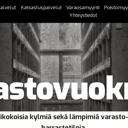
alvelut
Katsastuspalvelut
Varaosamyynti
Poistomyy
Yhteystiedot
astovuok
ikokoisia kylmiä sekä lämpimiä varasto-
harrastetiloja.