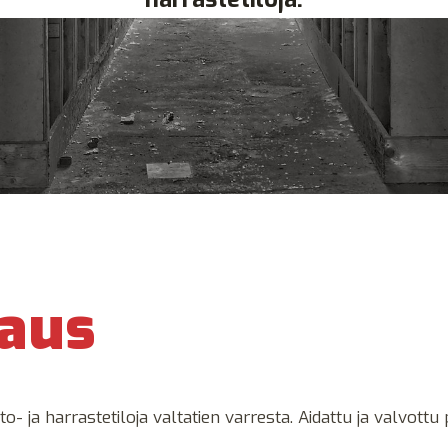
aus
o- ja harrastetiloja valtatien varresta. Aidattu ja valvott