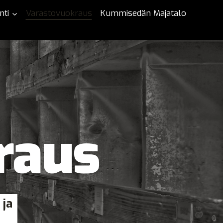
nti
Varastovuokraus
Kummisedän Majatalo
raus
 ja