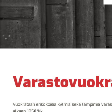
Varastovuokr
Vuokrataan
erikokoisia kylmiä sekä lämpimiä varast
alkaen 125€/kk.